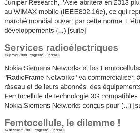
Juniper Research, l’Asie abritera en 2013 pl
au WiMAX mobile (IEEE802.16e), ce qui repré
marché mondial ouvert par cette norme. L’étud
développements (...) [
suite
]
Services radioélectriques
15 janvier 2008 -
Magazine
-
Réseaux
Nokia Siemens Networks et les Femtocellule
"RadioFrame Networks" va commercialiser, à l
réseau et de leurs abonnés, des équipements
Femtocellule de technologie 3G compatibles
Nokia Siemens Networks conçus pour (...) [
s
Femtocellule, le dilemme !
14 décembre 2007 -
Magazine
-
Réseaux