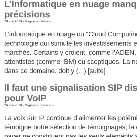
L’Informatique en nuage manq
précisions
28 mai 2010 -
Magazine
-
Réseaux
L’informatique en nuage ou "Cloud Computing
technologie qui stimule les investissements 
marchés. Certains y croient, comme l’ADEN,
attentistes (comme IBM) ou sceptiques. La nor
dans ce domaine, doit y (...) [
suite
]
Il faut une signalisation SIP di
pour VoIP
26 mai 2010 -
Magazine
-
Réseaux
La voix sur IP continue d’alimenter les pol
témoigne notre sélection de témoignages, la qu
payer ne constituent pas les seuls éléments 