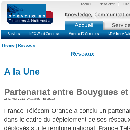
Accueil
Newsletter
Plan
Services
NFC World Congress
World e-ID Congress
M2M Innov. Wo
Thème | Réseaux
Réseaux
A la Une
Partenariat entre Bouygues e
18 janvier 2012 -
Actualités
-
Réseaux
France Télécom-Orange a conclu un partena
dans le cadre du déploiement de ses réseaux
déployés sur le territoire national. France T