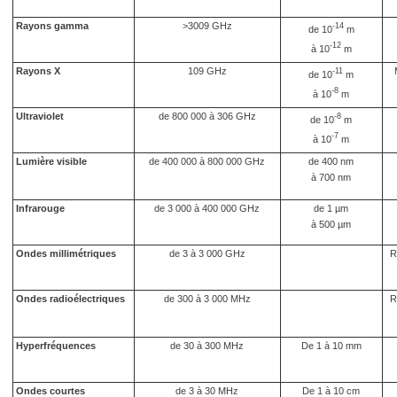
Rayons gamma
>3009 GHz
-14
de 10
m
-12
à 10
m
Rayons X
109 GHz
-11
de 10
m
-8
à 10
m
Ultraviolet
de 800 000 à 306 GHz
-8
de 10
m
-7
à 10
m
Lumière visible
de 400 000 à 800 000 GHz
de 400 nm
à 700 nm
Infrarouge
de 3 000 à 400 000 GHz
de 1 µm
à 500 µm
Ondes millimétriques
de 3 à 3 000 GHz
R
Ondes radioélectriques
de 300 à 3 000 MHz
R
Hyperfréquences
de 30 à 300 MHz
De 1 à 10 mm
Ondes courtes
de 3 à 30 MHz
De 1 à 10 cm