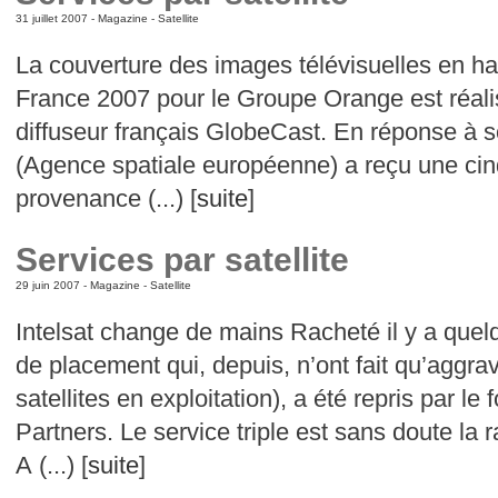
31 juillet 2007 -
Magazine
-
Satellite
La couverture des images télévisuelles en hau
France 2007 pour le Groupe Orange est réalisée
diffuseur français GlobeCast. En réponse à s
(Agence spatiale européenne) a reçu une cin
provenance (...) [
suite
]
Services par satellite
29 juin 2007 -
Magazine
-
Satellite
Intelsat change de mains Racheté il y a quel
de placement qui, depuis, n’ont fait qu’aggrav
satellites en exploitation), a été repris par l
Partners. Le service triple est sans doute la r
A (...) [
suite
]