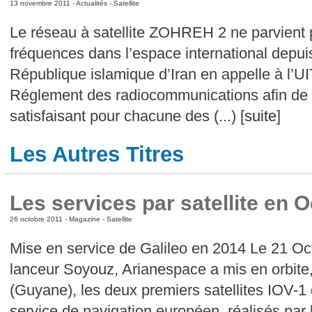
13 novembre 2011 -
Actualités
-
Satellite
Le réseau à satellite ZOHREH 2 ne parvient p
fréquences dans l’espace international depuis 
République islamique d’Iran en appelle à l’U
Réglement des radiocommunications afin de
satisfaisant pour chacune des (...) [
suite
]
Les Autres Titres
Les services par satellite en 
26 octobre 2011 -
Magazine
-
Satellite
Mise en service de Galileo en 2014 Le 21 Oc
lanceur Soyouz, Arianespace a mis en orbite
(Guyane), les deux premiers satellites IOV-1 d
service de navigation européen, réalisés par 