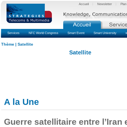
Accueil
Newsletter
Plan
Services
NFC World Congress
Smart Event
Smart University
Thème | Satellite
Satellite
A la Une
Guerre satellitaire entre l’Iran 