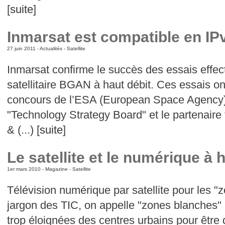
[
suite
]
Inmarsat est compatible en IP
27 juin 2011 -
Actualités
-
Satellite
Inmarsat confirme le succès des essais effe
satellitaire BGAN à haut débit. Ces essais on
concours de l’ESA (European Space Agency), 
"Technology Strategy Board" et le partenaire
& (...) [
suite
]
Le satellite et le numérique à 
1er mars 2010 -
Magazine
-
Satellite
Télévision numérique par satellite pour les 
jargon des TIC, on appelle "zones blanches" 
trop éloignées des centres urbains pour être