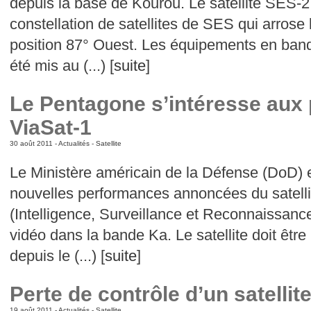
depuis la base de Kourou. Le satellite SES-2 
constellation de satellites de SES qui arrose
position 87° Ouest. Les équipements en ban
été mis au (...) [
suite
]
Le Pentagone s’intéresse aux
ViaSat-1
30 août 2011 -
Actualités
-
Satellite
Le Ministère américain de la Défense (DoD) es
nouvelles performances annoncées du satellit
(Intelligence, Surveillance et Reconnaissanc
vidéo dans la bande Ka. Le satellite doit êtr
depuis le (...) [
suite
]
Perte de contrôle d’un satellit
19 août 2011 -
Actualités
-
Satellite