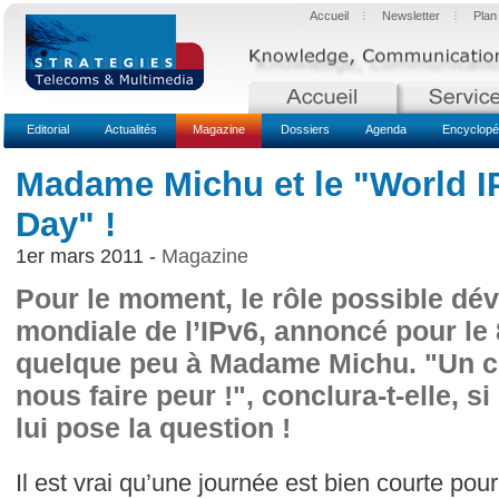
Accueil
Newsletter
Plan
Editorial
Actualités
Magazine
Dossiers
Agenda
Encyclopé
Madame Michu et le "World I
Day" !
1er mars 2011 -
Magazine
Pour le moment, le rôle possible dév
mondiale de l’IPv6, annoncé pour le
quelque peu à Madame Michu. "Un co
nous faire peur !", conclura-t-elle, s
lui pose la question !
Il est vrai qu’une journée est bien courte po