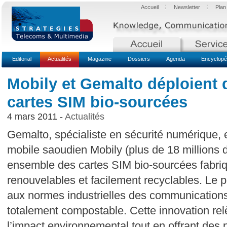
Accueil
Newsletter
Plan
Editorial
Actualités
Magazine
Dossiers
Agenda
Encyclopé
Mobily et Gemalto déploient 
cartes SIM bio-sourcées
4 mars 2011 -
Actualités
Gemalto, spécialiste en sécurité numérique, e
mobile saoudien Mobily (plus de 18 millions 
ensemble des cartes SIM bio-sourcées fabriq
renouvelables et facilement recyclables. Le 
aux normes industrielles des communications 
totalement compostable. Cette innovation relè
l’impact environnemental tout en offrant des 