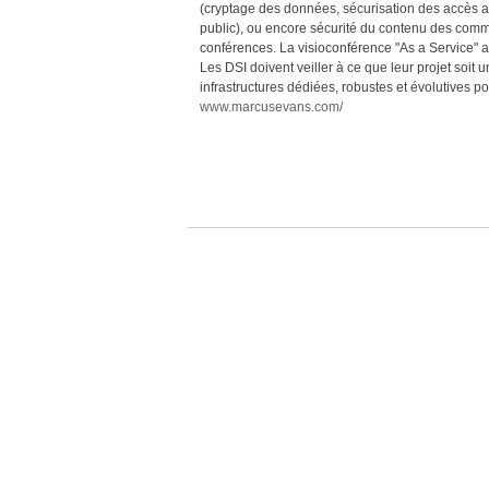
(cryptage des données, sécurisation des accès au
public), ou encore sécurité du contenu des commun
conférences. La visioconférence "As a Service" 
Les DSI doivent veiller à ce que leur projet soit u
infrastructures dédiées, robustes et évolutives po
www.marcusevans.com/