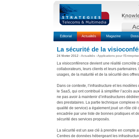
Editorial
Actualités
Magazine
Doss
La sécurité de la visioconf
24 février 2012 -
Actualités
-
Applications pour l’Entreprise
La visioconférence devient une réalité concrète p
collaborateurs, leurs clients et leurs partenaires
usages, de la maturité et de la sécurité des off
Dans ce contexte, l’infrastructure et les modèle
le SaaS, qui ont contribué à simplifier l’accès 
ne pas avoir à maintenir d’infrastructures dédiée
des prestataires. La partie technique complexe n
qualité de service) a également joué un rôle clé
encadrée par une liste de bonnes pratiques et des
sécurité des services proposés.
La sécurité est un axe clé à prendre en compte af
Centres de données hébergeant les infrastructure