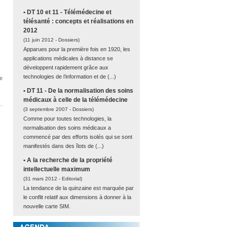
• DT 10 et 11 - Télémédecine et
télésanté : concepts et réalisations en
2012
(11 juin 2012 -
Dossiers
)
Apparues pour la première fois en 1920, les
applications médicales à distance se
développent rapidement grâce aux
technologies de l’information et de (...)
e
• DT 11 - De la normalisation des soins
médicaux à celle de la télémédecine
(3 septembre 2007 -
Dossiers
)
Comme pour toutes technologies, la
normalisation des soins médicaux a
commencé par des efforts isolés qui se sont
manifestés dans des îlots de (...)
• A la recherche de la propriété
intellectuelle maximum
(31 mars 2012 -
Editorial
)
La tendance de la quinzaine est marquée par
le conflit relatif aux dimensions à donner à la
nouvelle carte SIM.