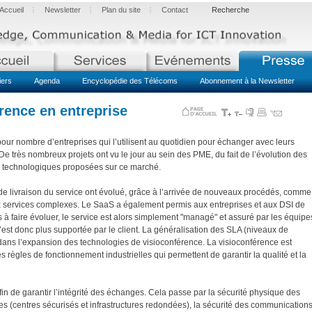
Accueil
Newsletter
Plan du site
Contact
Recherche
iers
Agenda
Encyclopédie des Télécoms
Abonnement à la Newsletter
érence en entreprise
our nombre d’entreprises qui l’utilisent au quotidien pour échanger avec leurs
. De très nombreux projets ont vu le jour au sein des PME, du fait de l’évolution des
res technologiques proposées sur ce marché.
s de livraison du service ont évolué, grâce à l’arrivée de nouveaux procédés, comme
aux services complexes. Le SaaS a également permis aux entreprises et aux DSI de
s à faire évoluer, le service est alors simplement "managé" et assuré par les équipe
’est donc plus supportée par le client. La généralisation des SLA (niveaux de
 dans l’expansion des technologies de visioconférence. La visioconférence est
 règles de fonctionnement industrielles qui permettent de garantir la qualité et la
in de garantir l’intégrité des échanges. Cela passe par la sécurité physique des
s (centres sécurisés et infrastructures redondées), la sécurité des communication