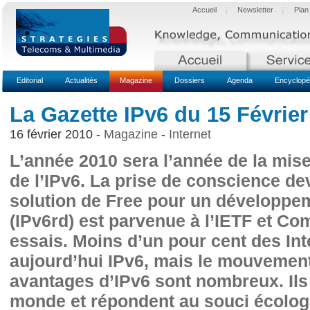
Accueil
Newsletter
Plan
Editorial
Actualités
Magazine
Dossiers
Agenda
Encyclopé
La Gazette IPv6 du 15 Février
16 février 2010 -
Magazine
-
Internet
L’année 2010 sera l’année de la mis
de l’IPv6. La prise de conscience de
solution de Free pour un développem
(IPv6rd) est parvenue à l’IETF et Com
essais. Moins d’un pour cent des Int
aujourd’hui IPv6, mais le mouvement
avantages d’IPv6 sont nombreux. Ils
monde et répondent au souci écologi