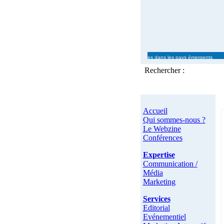
ce Télécom sont en progrès, grâce aux performances des ventes dans les pays émergents Mic
Rechercher :
Accueil
Qui sommes-nous ?
Le Webzine
Conférences
Expertise
Communication /
Média
Marketing
Services
Editorial
Evénementiel