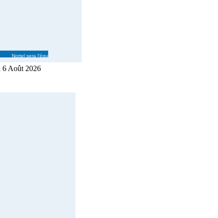
le Nortel sera l'équipementier officiel en réseau convergent des Jeux d'hiver 2010 Du 6 au
i 6 Août 2026