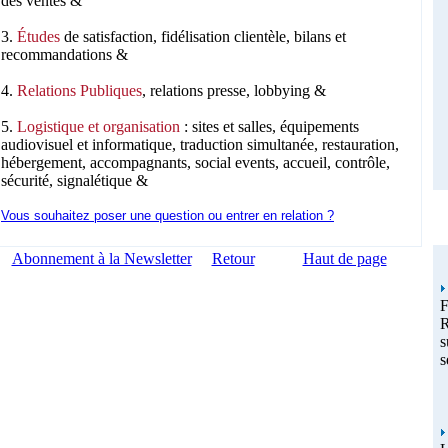
des ventes &
3.
Études
de satisfaction, fidélisation clientèle, bilans et
recommandations &
4.
Relations Publiques
, relations presse, lobbying &
5.
Logistique et organisation
: sites et salles, équipements
audiovisuel et informatique, traduction simultanée, restauration,
hébergement, accompagnants, social events, accueil, contrôle,
sécurité, signalétique &
Vous souhaitez poser une question ou entrer en relation ?
Abonnement à la Newsletter
Retour
Haut de page
F
R
s
s