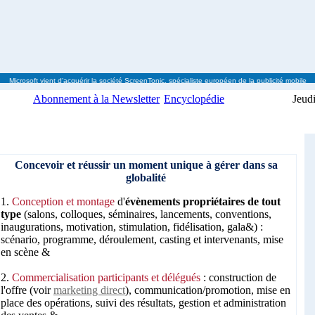
rosoft vient d'acquérir la société ScreenTonic, spécialiste européen de la publicité mobi
Abonnement à la Newsletter
Encyclopédie
Jeud
Concevoir et réussir un moment unique à gérer dans sa
globalité
1.
Conception et montage
d'
évènements propriétaires de tout
type
(salons, colloques, séminaires, lancements, conventions,
inaugurations, motivation, stimulation, fidélisation, gala&) :
scénario, programme, déroulement, casting et intervenants, mise
en scène &
2.
Commercialisation participants et délégués
: construction de
l'offre (voir
marketing direct
), communication/promotion, mise en
place des opérations, suivi des résultats, gestion et administration