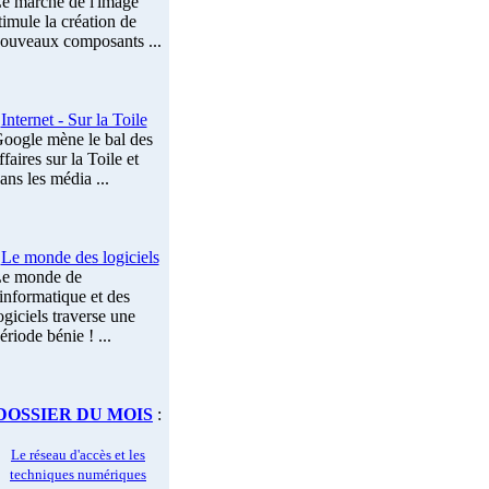
e marché de l'image
timule la création de
ouveaux composants ...
Internet - Sur la Toile
oogle mène le bal des
ffaires sur la Toile et
ans les média ...
Le monde des logiciels
e monde de
'informatique et des
ogiciels traverse une
ériode bénie ! ...
DOSSIER DU MOIS
:
Le réseau d'accès et les
techniques numériques