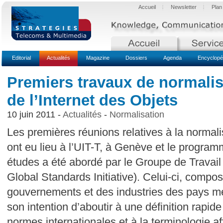
Accueil
Newsletter
Plan
Editorial
Actualités
Magazine
Dossiers
Agenda
Encyclopé
Premiers travaux de normalis
de l’Internet des Objets
10 juin 2011 -
Actualités
-
Normalisation
Les premières réunions relatives à la normali
ont eu lieu à l’UIT-T, à Genève et le program
études a été abordé par le Groupe de Travail 
Global Standards Initiative). Celui-ci, compo
gouvernements et des industries des pays me
son intention d’aboutir à une définition rapid
normes internationales et à la terminologie a