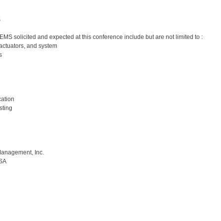
s
MEMS solicited and expected at this conference include but are not limited to :
actuators, and system
s
ation
sting
anagement, Inc.
USA