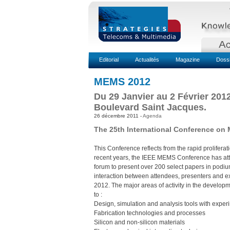
Editorial
Actualités
Magazine
Doss
MEMS 2012
Du 29 Janvier au 2 Février 2012
Boulevard Saint Jacques.
26 décembre 2011 -
Agenda
The 25th International Conference on 
This Conference reflects from the rapid prolifer
recent years, the IEEE MEMS Conference has attr
forum to present over 200 select papers in podium
interaction between attendees, presenters and e
2012. The major areas of activity in the developm
to :
Design, simulation and analysis tools with experi
Fabrication technologies and processes
Silicon and non-silicon materials