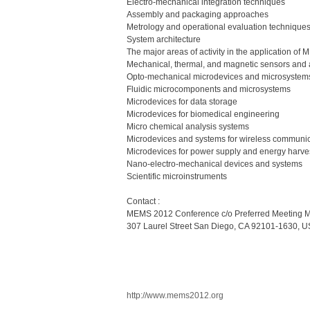
Electro-mechanical integration techniques
Assembly and packaging approaches
Metrology and operational evaluation technique
System architecture
The major areas of activity in the application of 
Mechanical, thermal, and magnetic sensors and 
Opto-mechanical microdevices and microsystem
Fluidic microcomponents and microsystems
Microdevices for data storage
Microdevices for biomedical engineering
Micro chemical analysis systems
Microdevices and systems for wireless communic
Microdevices for power supply and energy harve
Nano-electro-mechanical devices and systems
Scientific microinstruments
Contact :
MEMS 2012 Conference c/o Preferred Meeting M
307 Laurel Street San Diego, CA 92101-1630, 
http://www.mems2012.org