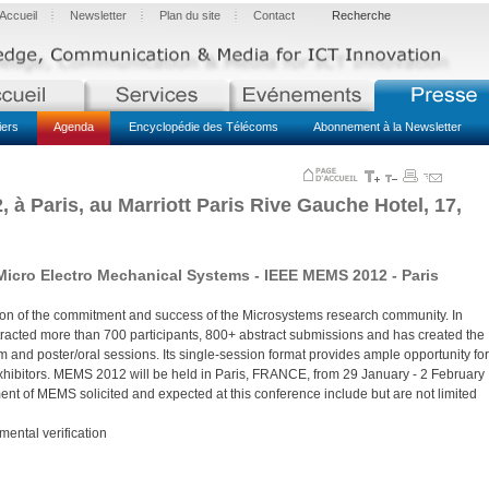
Accueil
Newsletter
Plan du site
Contact
Recherche
iers
Agenda
Encyclopédie des Télécoms
Abonnement à la Newsletter
, à Paris, au Marriott Paris Rive Gauche Hotel, 17,
Micro Electro Mechanical Systems - IEEE MEMS 2012 - Paris
ation of the commitment and success of the Microsystems research community. In
acted more than 700 participants, 800+ abstract submissions and has created the
 and poster/oral sessions. Its single-session format provides ample opportunity for
xhibitors. MEMS 2012 will be held in Paris, FRANCE, from 29 January - 2 February
ent of MEMS solicited and expected at this conference include but are not limited
mental verification