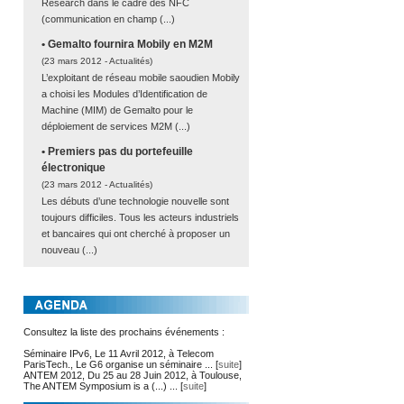
Research dans le cadre des NFC
(communication en champ (...)
• Gemalto fournira Mobily en M2M
(23 mars 2012 -
Actualités
)
L’exploitant de réseau mobile saoudien Mobily
a choisi les Modules d’Identification de
Machine (MIM) de Gemalto pour le
déploiement de services M2M (...)
• Premiers pas du portefeuille
électronique
(23 mars 2012 -
Actualités
)
Les débuts d’une technologie nouvelle sont
toujours difficiles. Tous les acteurs industriels
et bancaires qui ont cherché à proposer un
nouveau (...)
Consultez la liste des prochains événements :
Séminaire IPv6, Le 11 Avril 2012, à Telecom
ParisTech., Le G6 organise un séminaire ... [
suite
]
ANTEM 2012, Du 25 au 28 Juin 2012, à Toulouse,
The ANTEM Symposium is a (...) ... [
suite
]