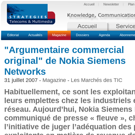
Accueil
Newsletter
Plan
Editorial
Actualités
Magazine
Dossiers
Agenda
Abonnemen
"Argumentaire commercial
original" de Nokia Siemens
Networks
31 juillet 2007 -
Magazine
-
Les Marchés des TIC
Habituellement, ce sont les exploitan
leurs emplettes chez les industriel
réseau. Aujourd’hui, Nokia Siemens
communiqué de presse « fleuve », c
l’initiative de juger l’adéquation de