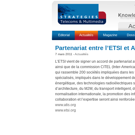
Editorial
Actualités
Magazine
Doss
Partenariat entre l’ETSI et 
7 mars 2011 -
Actualités
L’ETSI vient de signer un accord de partenariat
ainsi que de la commission CITEL (Inter-Americ
qui rassemble 200 sociétés impliquées dans les 
spécialisés, impliqués dans le développement de la
énergétique, des technologies radioélectriques 
d’architecture, du M2M, du transport intelligent, de
normalisation internationale, la promotion des in
collaboration et l’expertise seront ainsi renforcées
www.atis.org
www.etsi.org