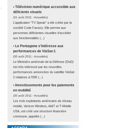
• Télévision numérique accessible aux
déficients visuels
(31 août 2011 -
Actualités
)
L’application "TV Speak" a été créée par la
société Code Factory. Elle permet aux
personnes déficientes visuelles d’accéder
aux fonctionnalités (...)
• Le Pentagone s’intéresse aux
performances de ViaSat-1
(30 août 2011 -
Actualités
)
Le Ministère américain de la Défense (DoD)
est très intéressé par les nouvelles
performances annoncées du satellite ViaSat-
2 relatives à l’ISR (...)
• Investissements pour les paiements
en mobilité
(30 août 2011 -
Actualités
)
Les trois exploitants américains de réseau
mobile, Verizon Wireless, At&T et T-Mobile
USA, ont créé une structure financière
commune, appelée (...)